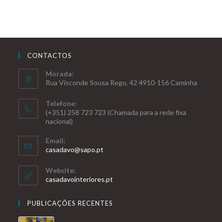
CONTACTOS
Morada:
Rua Visconde Sousa Rego, 42 4910-156 Caminha
Telefone:
(+351) 258 723 723 (Chamada para a rede fixa
nacional)
Email:
casadavo@sapo.pt
Website:
casadavointeriores.pt
PUBLICAÇÕES RECENTES