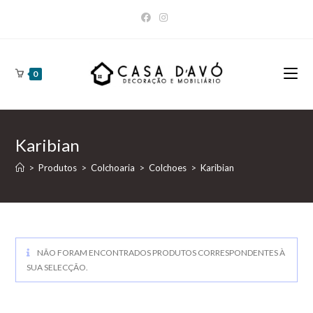
Skip
to
content
0
Karibian
>
Produtos
>
Colchoaria
>
Colchoes
>
Karibian
NÃO FORAM ENCONTRADOS PRODUTOS CORRESPONDENTES À
SUA SELECÇÃO.