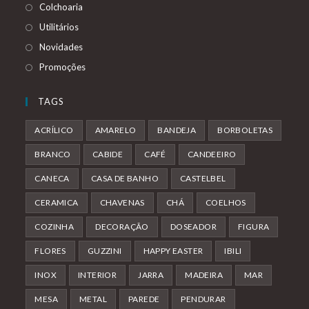
Colchoaria
Utilitários
Novidades
Promoções
TAGS
ACRÍLICO
AMARELO
BANDEJA
BORBOLETAS
BRANCO
CABIDE
CAFÉ
CANDEEIRO
CANECA
CASA DE BANHO
CASTELBEL
CERAMICA
CHAVENAS
CHÁ
COELHOS
COZINHA
DECORAÇÃO
DOSEADOR
FIGURA
FLORES
GUZZINI
HAPPY EASTER
IBILI
INOX
INTERIOR
JARRA
MADEIRA
MAR
MESA
METAL
PAREDE
PENDURAR