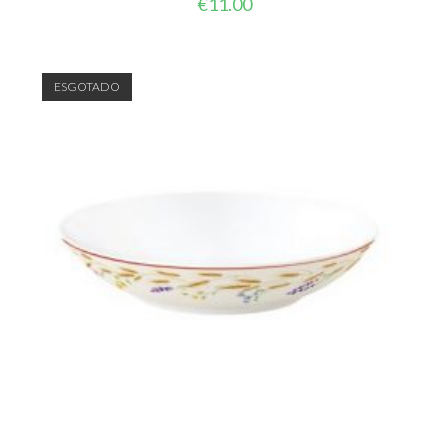
€
11.00
ESGOTADO