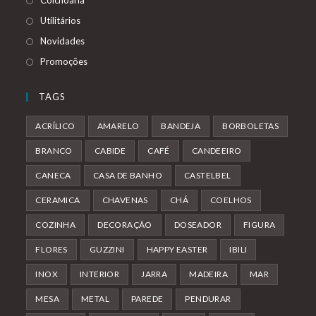
Colchoaria
Utilitários
Novidades
Promoções
TAGS
ACRÍLICO
AMARELO
BANDEJA
BORBOLETAS
BRANCO
CABIDE
CAFÉ
CANDEEIRO
CANECA
CASA DE BANHO
CASTELBEL
CERAMICA
CHAVENAS
CHÁ
COELHOS
COZINHA
DECORAÇÃO
DOSEADOR
FIGURA
FLORES
GUZZINI
HAPPY EASTER
IBILI
INOX
INTERIOR
JARRA
MADEIRA
MAR
MESA
METAL
PAREDE
PENDURAR