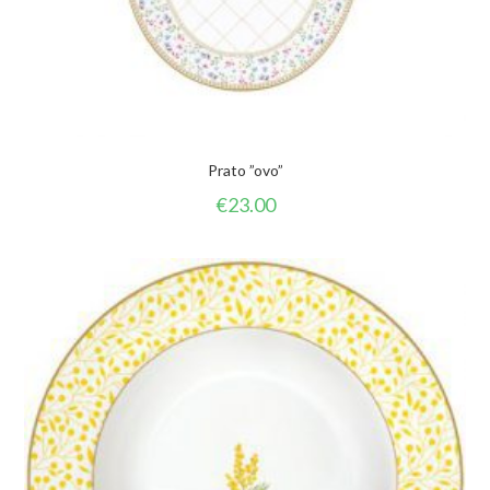
Prato ”ovo”
€
23.00