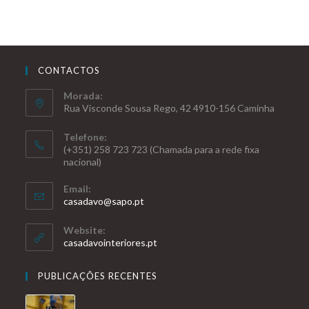
CONTACTOS
Morada:
Rua Visconde Sousa Rego, 42 4910-156 Caminha
Telefone:
(+351) 258 723 723 (Chamada para a rede fixa
nacional)
Email:
casadavo@sapo.pt
Website:
casadavointeriores.pt
PUBLICAÇÕES RECENTES