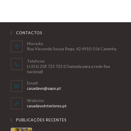
CONTACTOS
Morada:
Rua Visconde Sousa Rego, 42 4910-156 Caminha
Telefone:
(+351) 258 723 723 (Chamada para a rede fixa
nacional)
Email:
casadavo@sapo.pt
Website:
casadavointeriores.pt
PUBLICAÇÕES RECENTES