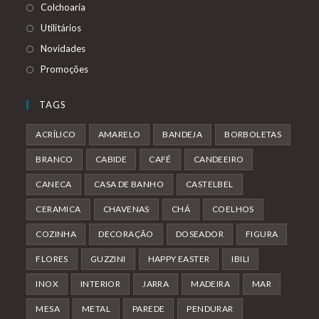
Colchoaria
Utilitários
Novidades
Promoções
TAGS
ACRÍLICO
AMARELO
BANDEJA
BORBOLETAS
BRANCO
CABIDE
CAFÉ
CANDEEIRO
CANECA
CASA DE BANHO
CASTELBEL
CERAMICA
CHAVENAS
CHÁ
COELHOS
COZINHA
DECORAÇÃO
DOSEADOR
FIGURA
FLORES
GUZZINI
HAPPY EASTER
IBILI
INOX
INTERIOR
JARRA
MADEIRA
MAR
MESA
METAL
PAREDE
PENDURAR