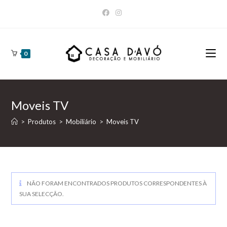
Skip
to
content
0
Moveis TV
>
Produtos
>
Mobiliário
>
Moveis TV
NÃO FORAM ENCONTRADOS PRODUTOS CORRESPONDENTES À
SUA SELECÇÃO.