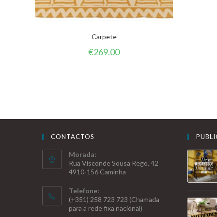
Carpete
€
269.00
CONTACTOS
PUBL
Morada:
Rua Visconde Sousa Rego, 42
4910-156 Caminha
Telefone:
(+351) 258 723 723 (Chamada
para a rede fixa nacional)