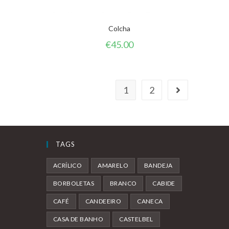
Colcha
€
45.00
1
2
TAGS
ACRÍLICO
AMARELO
BANDEJA
BORBOLETAS
BRANCO
CABIDE
CAFÉ
CANDEEIRO
CANECA
CASA DE BANHO
CASTELBEL