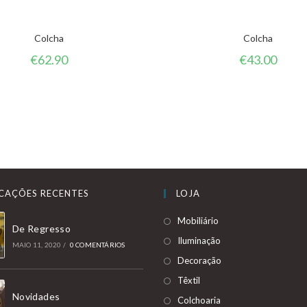
Colcha
Colcha
€
62.90
€
43.00
ICAÇÕES RECENTES
LOJA
Mobiliário
De Regresso
Iluminação
MAIO 11, 2020
/
0 COMENTÁRIOS
Decoração
Têxtil
Novidades
Colchoaria