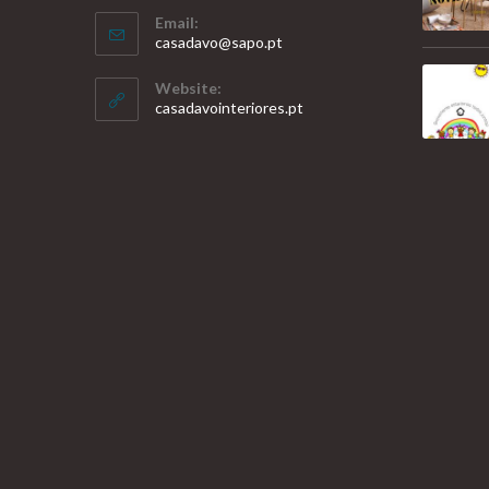
Email:
casadavo@sapo.pt
Website:
casadavointeriores.pt