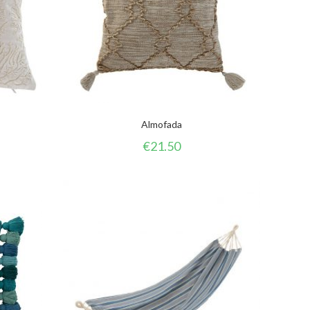
Almofada
€
21.50