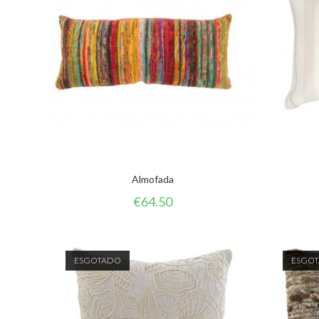
Almofada
€
64.50
ESGOTADO
ESGO