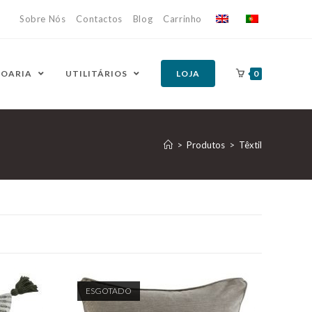
Sobre Nós
Contactos
Blog
Carrinho
HOARIA
UTILITÁRIOS
LOJA
0
>
Produtos
>
Têxtil
ESGOTADO